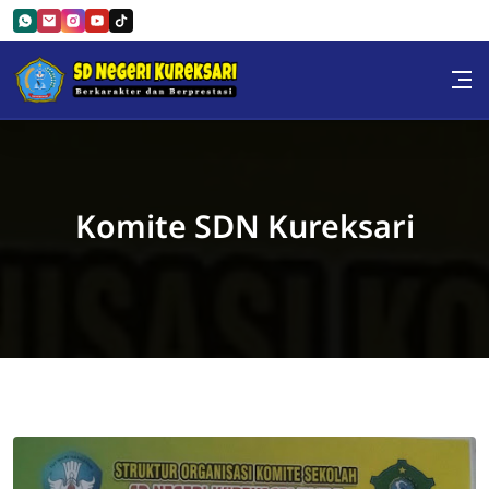
Skip to Content
SD Negeri Kureksari
Komite SDN Kureksari